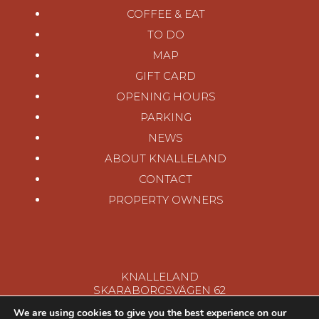
COFFEE & EAT
TO DO
MAP
GIFT CARD
OPENING HOURS
PARKING
NEWS
ABOUT KNALLELAND
CONTACT
PROPERTY OWNERS
KNALLELAND
SKARABORGSVÄGEN 62
506 30 BORÅS, SWEDEN
We are using cookies to give you the best experience on our