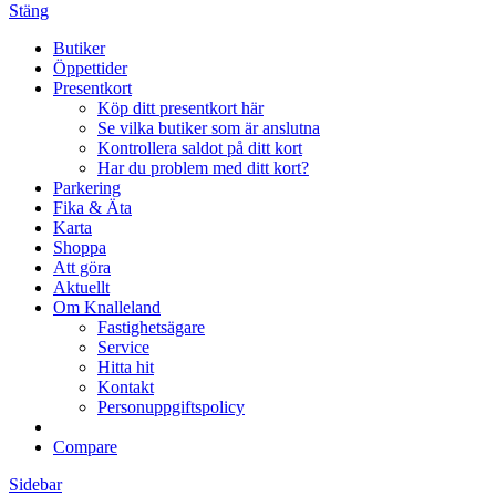
Stäng
Butiker
Öppettider
Presentkort
Köp ditt presentkort här
Se vilka butiker som är anslutna
Kontrollera saldot på ditt kort
Har du problem med ditt kort?
Parkering
Fika & Äta
Karta
Shoppa
Att göra
Aktuellt
Om Knalleland
Fastighetsägare
Service
Hitta hit
Kontakt
Personuppgiftspolicy
Compare
Sidebar