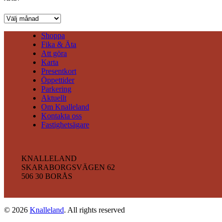
Arkiv
Shoppa
Fika & Äta
Att göra
Karta
Presentkort
Öppettider
Parkering
Aktuellt
Om Knalleland
Kontakta oss
Fastighetsägare
KNALLELAND
SKARABORGSVÄGEN 62
506 30 BORÅS
© 2026
Knalleland
. All rights reserved