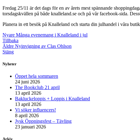
Fredag 25/11 är det dags för en av årets mest spännande shoppingda
torsdagskvällen på både knalleland.se och på vår facebook-sida. Dessu
Planera in ett besök på Knalleland och starta din julhandel i våra b
Nyare
Många evenemang i Knalleland i jul
Tillbaka
Äldre
Nyinvigning av Clas Ohlson
Stäng
Nyheter
Öppet hela sommaren
24 juni 2026
The Bookclub 21 april
13 april 2026
Bakluckeloppis + Loppis i Knalleland
13 april 2026
Vi söker influencers!
8 april 2026
Jysk Öppningsfest – Tävling
23 januari 2026
Arkiv