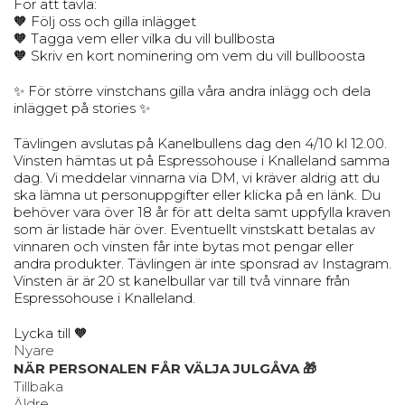
För att tävla:
🧡 Följ oss och gilla inlägget
🧡 Tagga vem eller vilka du vill bullbosta
🧡 Skriv en kort nominering om vem du vill bullboosta
✨ För större vinstchans gilla våra andra inlägg och dela
inlägget på stories ✨
Tävlingen avslutas på Kanelbullens dag den 4/10 kl 12.00.
Vinsten hämtas ut på Espressohouse i Knalleland samma
dag. Vi meddelar vinnarna via DM, vi kräver aldrig att du
ska lämna ut personuppgifter eller klicka på en länk. Du
behöver vara över 18 år för att delta samt uppfylla kraven
som är listade här över. Eventuellt vinstskatt betalas av
vinnaren och vinsten får inte bytas mot pengar eller
andra produkter. Tävlingen är inte sponsrad av Instagram.
Vinsten är är 20 st kanelbullar var till två vinnare från
Espressohouse i Knalleland.
Lycka till 🧡
Nyare
NÄR PERSONALEN FÅR VÄLJA JULGÅVA 🎁
Tillbaka
Äldre