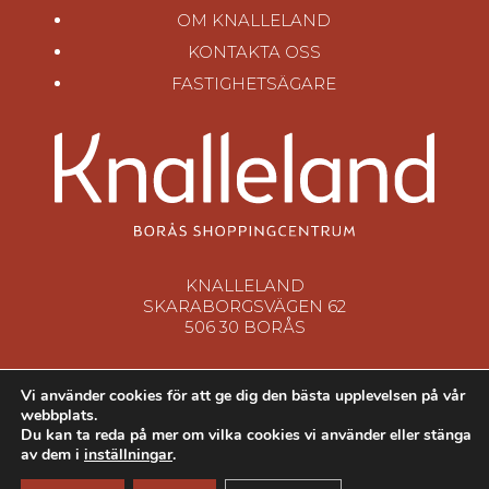
OM KNALLELAND
KONTAKTA OSS
FASTIGHETSÄGARE
KNALLELAND
SKARABORGSVÄGEN 62
506 30 BORÅS
Vi använder cookies för att ge dig den bästa upplevelsen på vår
webbplats.
Du kan ta reda på mer om vilka cookies vi använder eller stänga
av dem i
inställningar
.
© 2026
Knalleland
. All rights reserved