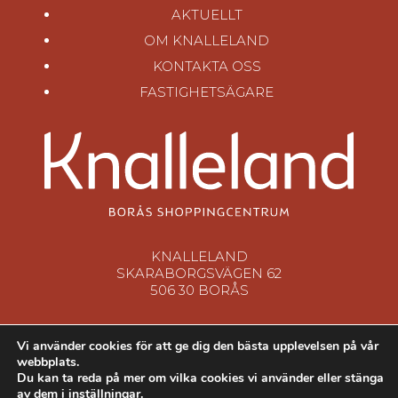
AKTUELLT
OM KNALLELAND
KONTAKTA OSS
FASTIGHETSÄGARE
KNALLELAND
SKARABORGSVÄGEN 62
506 30 BORÅS
Vi använder cookies för att ge dig den bästa upplevelsen på vår
webbplats.
Du kan ta reda på mer om vilka cookies vi använder eller stänga
av dem i
inställningar
.