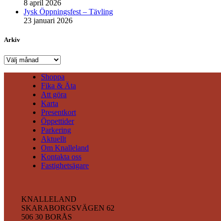
8 april 2026
Jysk Öppningsfest – Tävling
23 januari 2026
Arkiv
Arkiv
Shoppa
Fika & Äta
Att göra
Karta
Presentkort
Öppettider
Parkering
Aktuellt
Om Knalleland
Kontakta oss
Fastighetsägare
KNALLELAND
SKARABORGSVÄGEN 62
506 30 BORÅS