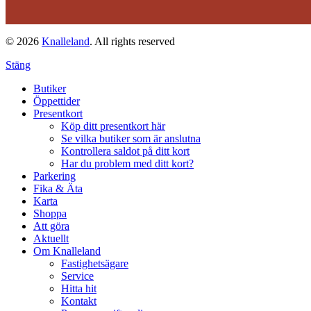
© 2026
Knalleland
. All rights reserved
Stäng
Butiker
Öppettider
Presentkort
Köp ditt presentkort här
Se vilka butiker som är anslutna
Kontrollera saldot på ditt kort
Har du problem med ditt kort?
Parkering
Fika & Äta
Karta
Shoppa
Att göra
Aktuellt
Om Knalleland
Fastighetsägare
Service
Hitta hit
Kontakt