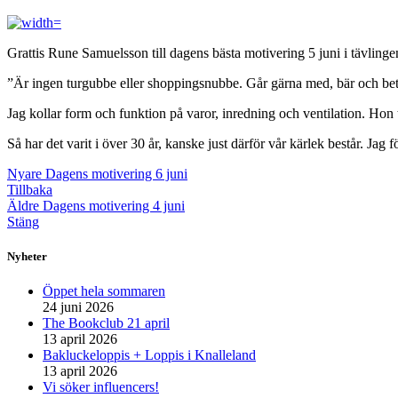
Grattis Rune Samuelsson till dagens bästa motivering 5 juni i tävlinge
”Är ingen turgubbe eller shoppingsnubbe. Går gärna med, bär och beta
Jag kollar form och funktion på varor, inredning och ventilation. Hon
Så har det varit i över 30 år, kanske just därför vår kärlek består. Jag
Nyare
Dagens motivering 6 juni
Tillbaka
Äldre
Dagens motivering 4 juni
Stäng
Nyheter
Öppet hela sommaren
24 juni 2026
The Bookclub 21 april
13 april 2026
Bakluckeloppis + Loppis i Knalleland
13 april 2026
Vi söker influencers!