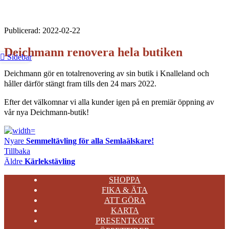
Publicerad: 2022-02-22
Deichmann renovera hela butiken
Sidebar
Deichmann gör en totalrenovering av sin butik i Knalleland och
håller därför stängt fram tills den 24 mars 2022.
Efter det välkomnar vi alla kunder igen på en premiär öppning av
vår nya Deichmann-butik!
Nyare
Semmeltävling för alla Semlaälskare!
Tillbaka
Äldre
Kärlekstävling
SHOPPA
FIKA & ÄTA
ATT GÖRA
KARTA
PRESENTKORT