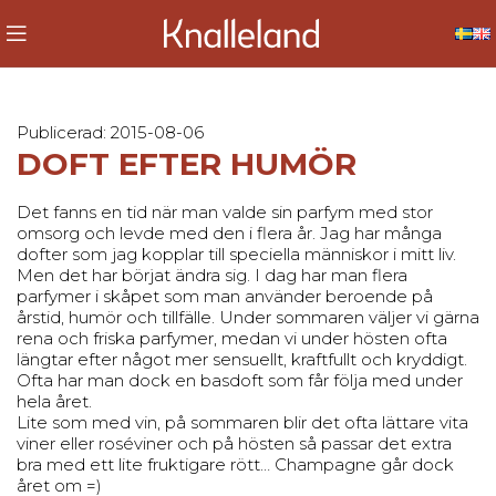
Publicerad: 2015-08-06
DOFT EFTER HUMÖR
Det fanns en tid när man valde sin parfym med stor
omsorg och levde med den i flera år. Jag har många
dofter som jag kopplar till speciella människor i mitt liv.
Men det har börjat ändra sig. I dag har man flera
parfymer i skåpet som man använder beroende på
årstid, humör och tillfälle. Under sommaren väljer vi gärna
rena och friska parfymer, medan vi under hösten ofta
längtar efter något mer sensuellt, kraftfullt och kryddigt.
Ofta har man dock en basdoft som får följa med under
hela året.
Lite som med vin, på sommaren blir det ofta lättare vita
viner eller roséviner och på hösten så passar det extra
bra med ett lite fruktigare rött… Champagne går dock
året om =)