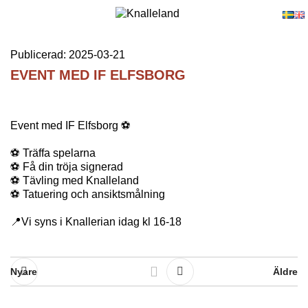
Publicerad: 2025-03-21
EVENT MED IF ELFSBORG
Event med IF Elfsborg ⚽️
⚽️ Träffa spelarna
⚽️ Få din tröja signerad
⚽️ Tävling med Knalleland
⚽️ Tatuering och ansiktsmålning
📍Vi syns i Knallerian idag kl 16-18
Nyare
Äldre