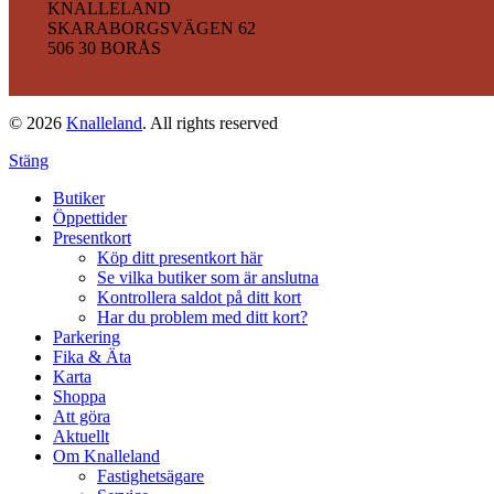
KNALLELAND
SKARABORGSVÄGEN 62
506 30 BORÅS
© 2026
Knalleland
. All rights reserved
Stäng
Butiker
Öppettider
Presentkort
Köp ditt presentkort här
Se vilka butiker som är anslutna
Kontrollera saldot på ditt kort
Har du problem med ditt kort?
Parkering
Fika & Äta
Karta
Shoppa
Att göra
Aktuellt
Om Knalleland
Fastighetsägare