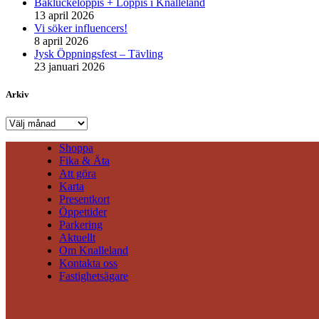
Bakluckeloppis + Loppis i Knalleland
13 april 2026
Vi söker influencers!
8 april 2026
Jysk Öppningsfest – Tävling
23 januari 2026
Arkiv
Arkiv
Shoppa
Fika & Äta
Att göra
Karta
Presentkort
Öppettider
Parkering
Aktuellt
Om Knalleland
Kontakta oss
Fastighetsägare