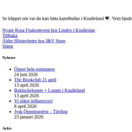
Se klippet om var du kan hitta kanelbullar i Knalleland 🧡. Vem bjude
Nyare
Rosa Frukostevent hos Lindex i Knallerian
Tillbaka
Äldre
Höstnyheter hos J&V Store
Stäng
Nyheter
Öppet hela sommaren
24 juni 2026
The Bookclub 21 april
13 april 2026
Bakluckeloppis + Loppis i Knalleland
13 april 2026
Vi söker influencers!
8 april 2026
Jysk Öppningsfest – Tävling
23 januari 2026
Arkiv