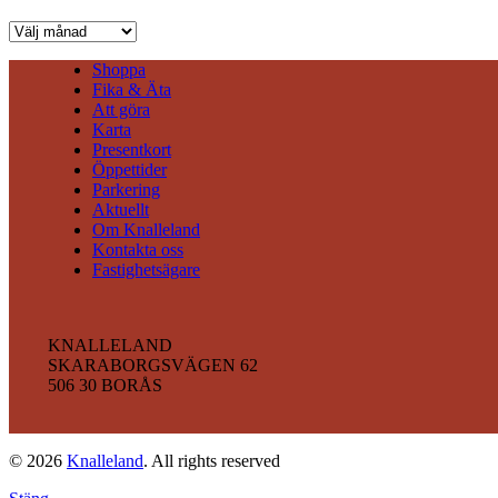
Arkiv
Shoppa
Fika & Äta
Att göra
Karta
Presentkort
Öppettider
Parkering
Aktuellt
Om Knalleland
Kontakta oss
Fastighetsägare
KNALLELAND
SKARABORGSVÄGEN 62
506 30 BORÅS
© 2026
Knalleland
. All rights reserved