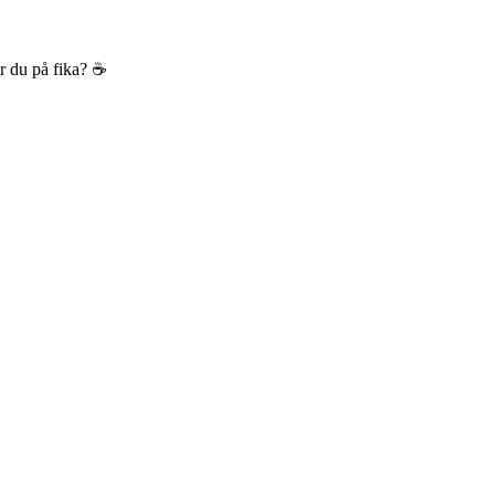
r du på fika? ☕️