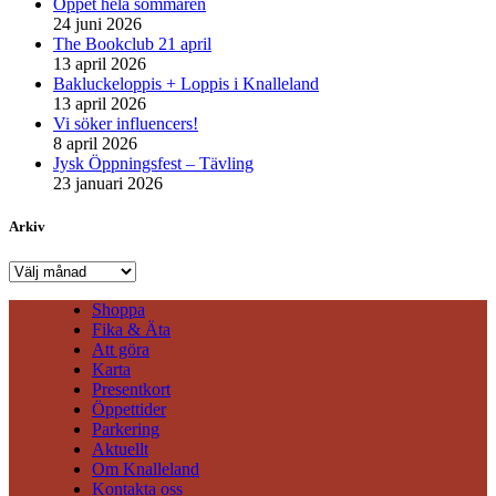
Öppet hela sommaren
24 juni 2026
The Bookclub 21 april
13 april 2026
Bakluckeloppis + Loppis i Knalleland
13 april 2026
Vi söker influencers!
8 april 2026
Jysk Öppningsfest – Tävling
23 januari 2026
Arkiv
Arkiv
Shoppa
Fika & Äta
Att göra
Karta
Presentkort
Öppettider
Parkering
Aktuellt
Om Knalleland
Kontakta oss