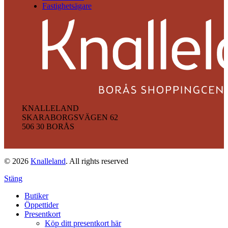
Fastighetsägare
KNALLELAND
SKARABORGSVÄGEN 62
506 30 BORÅS
© 2026
Knalleland
. All rights reserved
Stäng
Butiker
Öppettider
Presentkort
Köp ditt presentkort här