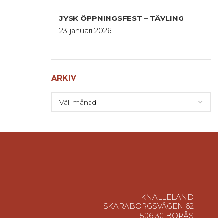
JYSK ÖPPNINGSFEST – TÄVLING
23 januari 2026
ARKIV
KNALLELAND
SKARABORGSVÄGEN 62
506 30 BORÅS