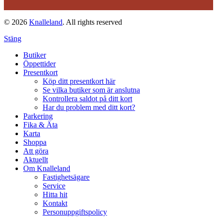
© 2026
Knalleland
. All rights reserved
Stäng
Butiker
Öppettider
Presentkort
Köp ditt presentkort här
Se vilka butiker som är anslutna
Kontrollera saldot på ditt kort
Har du problem med ditt kort?
Parkering
Fika & Äta
Karta
Shoppa
Att göra
Aktuellt
Om Knalleland
Fastighetsägare
Service
Hitta hit
Kontakt
Personuppgiftspolicy