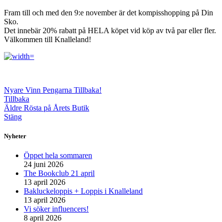
Fram till och med den 9:e november är det kompisshopping på Din
Sko.
Det innebär 20% rabatt på HELA köpet vid köp av två par eller fler.
Välkommen till Knalleland!
Nyare
Vinn Pengarna Tillbaka!
Tillbaka
Äldre
Rösta på Årets Butik
Stäng
Nyheter
Öppet hela sommaren
24 juni 2026
The Bookclub 21 april
13 april 2026
Bakluckeloppis + Loppis i Knalleland
13 april 2026
Vi söker influencers!
8 april 2026