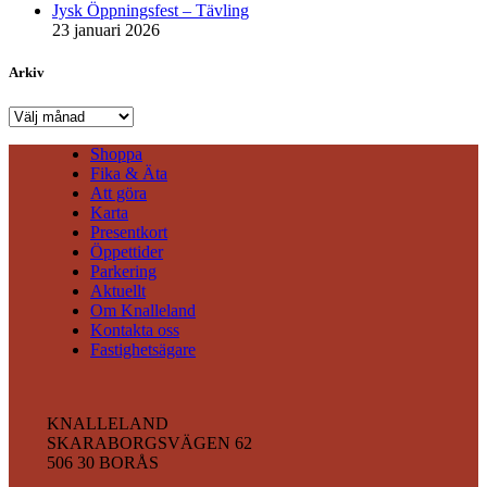
Jysk Öppningsfest – Tävling
23 januari 2026
Arkiv
Arkiv
Shoppa
Fika & Äta
Att göra
Karta
Presentkort
Öppettider
Parkering
Aktuellt
Om Knalleland
Kontakta oss
Fastighetsägare
KNALLELAND
SKARABORGSVÄGEN 62
506 30 BORÅS