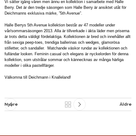
Vi sätter igång våren men ännu en kollektion i samarbete med Halle
Berry. Det är den tredje säsongen som Halle Berry är ansiktet utåt för
Deichmanns exklusiva märke, ”5th Avenue”.
Halle Berrys 5th Avenue kollektion består av 47 modeller under
vår/sommarsäsongen 2013. Alla är tillverkade i äkta läder men priserna
är trots detta väldigt fördelaktiga. Kollektionen är bred och innehåller allt
från sexiga peep-toes, trendiga ballerinas och wedges, glamorösa
stilletter, och sandaller. Matchande väskor rundar av kollektionen och
fulländar looken. Feminin casual och elegans är nyckelorden för denna
kollektion, som utstrålar sommar och kännecknas av många härliga
modeller i olika pastellfärger.
Välkomna till Deichmann i Knalleland!
Nyare
Äldre