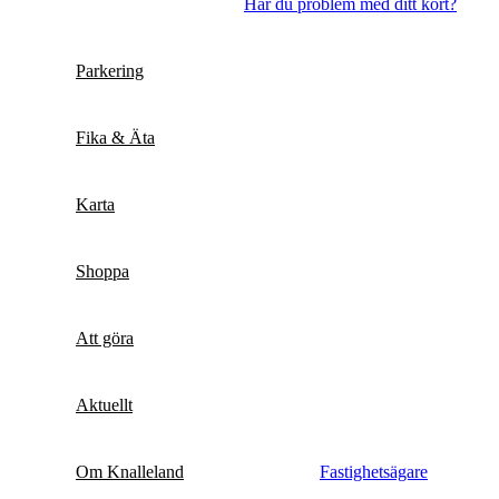
Har du problem med ditt kort?
Parkering
Fika & Äta
Karta
Shoppa
Att göra
Aktuellt
Om Knalleland
Fastighetsägare