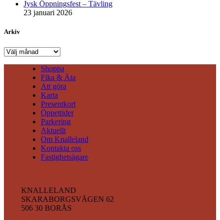
Jysk Öppningsfest – Tävling
23 januari 2026
Arkiv
Arkiv
Shoppa
Fika & Äta
Att göra
Karta
Presentkort
Öppettider
Parkering
Aktuellt
Om Knalleland
Kontakta oss
Fastighetsägare
KNALLELAND
SKARABORGSVÄGEN 62
506 30 BORÅS