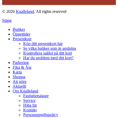
© 2026
Knalleland
. All rights reserved
Stäng
Butiker
Öppettider
Presentkort
Köp ditt presentkort här
Se vilka butiker som är anslutna
Kontrollera saldot på ditt kort
Har du problem med ditt kort?
Parkering
Fika & Äta
Karta
Shoppa
Att göra
Aktuellt
Om Knalleland
Fastighetsägare
Service
Hitta hit
Kontakt
Personuppgiftspolicy