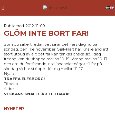
Publicerad: 2012-11-09
GLÖM INTE BORT FAR!
Som du säkert redan vet så är det Fars dag nu på
söndag, den 11:e november! Självklart har Knalleland ett
stort utbud av allt det far kan tänkas önska sig. Idag
fredag kan du shoppa mellan 10-19, lördag mellan 10-17
och om du fortfarande inte inhandlat något till far på
söndag så har vi öppet för dig mellan 11-17!
Nyare
TRÄFFA ELFSBORG!
Tillbaka
Äldre
VECKANS KNALLE ÄR TILLBAKA!
NYHETER