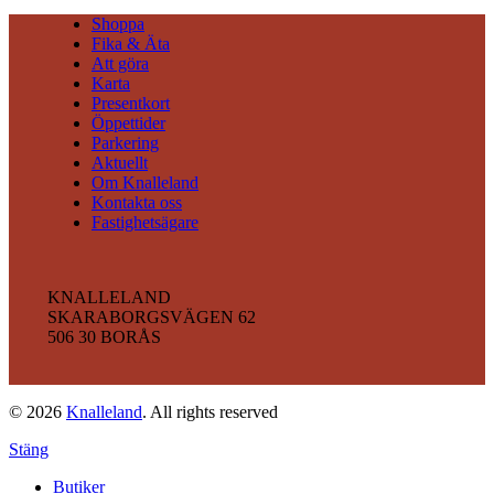
Shoppa
Fika & Äta
Att göra
Karta
Presentkort
Öppettider
Parkering
Aktuellt
Om Knalleland
Kontakta oss
Fastighetsägare
KNALLELAND
SKARABORGSVÄGEN 62
506 30 BORÅS
© 2026
Knalleland
. All rights reserved
Stäng
Butiker