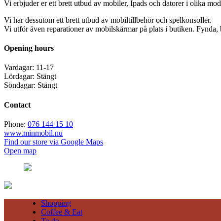
Vi erbjuder er ett brett utbud av mobiler, Ipads och datorer i olika mode
Vi har dessutom ett brett utbud av mobiltillbehör och spelkonsoller.
Vi utför även reparationer av mobilskärmar på plats i butiken. Fynda,
Opening hours
Vardagar: 11-17
Lördagar: Stängt
Söndagar: Stängt
Contact
Phone:
076 144 15 10
www.minmobil.nu
Find our store via Google Maps
Open map
Shopping
Coffee & Eat
To do