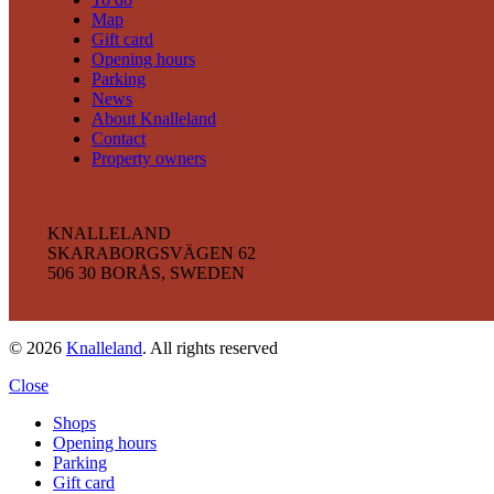
Map
Gift card
Opening hours
Parking
News
About Knalleland
Contact
Property owners
KNALLELAND
SKARABORGSVÄGEN 62
506 30 BORÅS, SWEDEN
© 2026
Knalleland
. All rights reserved
Close
Shops
Opening hours
Parking
Gift card