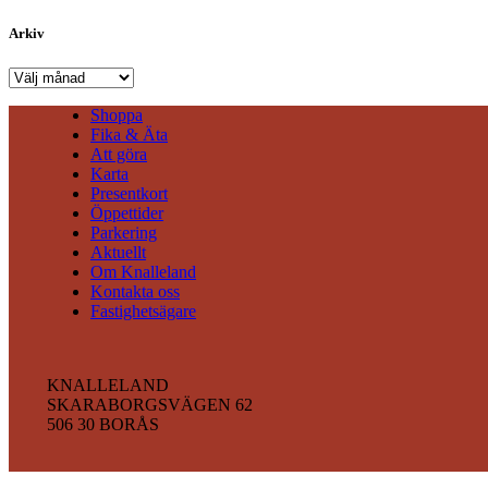
Arkiv
Arkiv
Shoppa
Fika & Äta
Att göra
Karta
Presentkort
Öppettider
Parkering
Aktuellt
Om Knalleland
Kontakta oss
Fastighetsägare
KNALLELAND
SKARABORGSVÄGEN 62
506 30 BORÅS