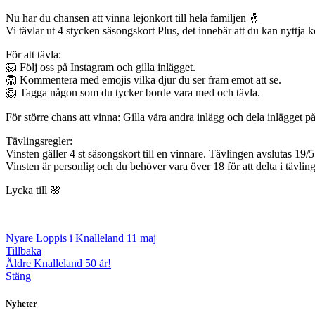
Nu har du chansen att vinna lejonkort till hela familjen 🤞
Vi tävlar ut 4 stycken säsongskort Plus, det innebär att du kan nyttja k
För att tävla:
🦁 Följ oss på Instagram och gilla inlägget.
🦁 Kommentera med emojis vilka djur du ser fram emot att se.
🦁 Tagga någon som du tycker borde vara med och tävla.
För större chans att vinna: Gilla våra andra inlägg och dela inlägget p
Tävlingsregler:
Vinsten gäller 4 st säsongskort till en vinnare. Tävlingen avslutas 19
Vinsten är personlig och du behöver vara över 18 för att delta i tävli
Lycka till 🌸
Nyare
Loppis i Knalleland 11 maj
Tillbaka
Äldre
Knalleland 50 år!
Stäng
Nyheter