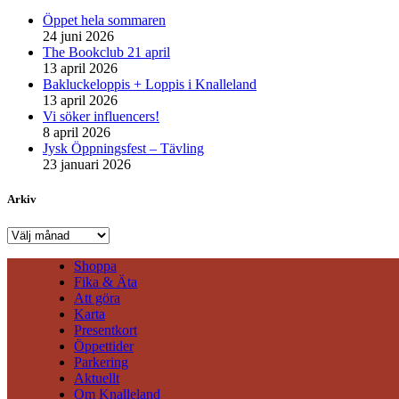
Öppet hela sommaren
24 juni 2026
The Bookclub 21 april
13 april 2026
Bakluckeloppis + Loppis i Knalleland
13 april 2026
Vi söker influencers!
8 april 2026
Jysk Öppningsfest – Tävling
23 januari 2026
Arkiv
Arkiv
Shoppa
Fika & Äta
Att göra
Karta
Presentkort
Öppettider
Parkering
Aktuellt
Om Knalleland