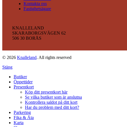
Kontakta oss
Fastighetsägare
KNALLELAND
SKARABORGSVÄGEN 62
506 30 BORÅS
© 2026
Knalleland
. All rights reserved
Stäng
Butiker
Öppettider
Presentkort
Köp ditt presentkort här
Se vilka butiker som är anslutna
Kontrollera saldot på ditt kort
Har du problem med ditt kort?
Parkering
Fika & Äta
Karta