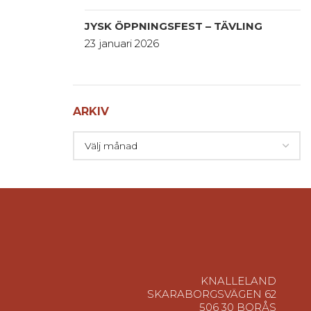
JYSK ÖPPNINGSFEST – TÄVLING
23 januari 2026
ARKIV
KNALLELAND
SKARABORGSVÄGEN 62
506 30 BORÅS